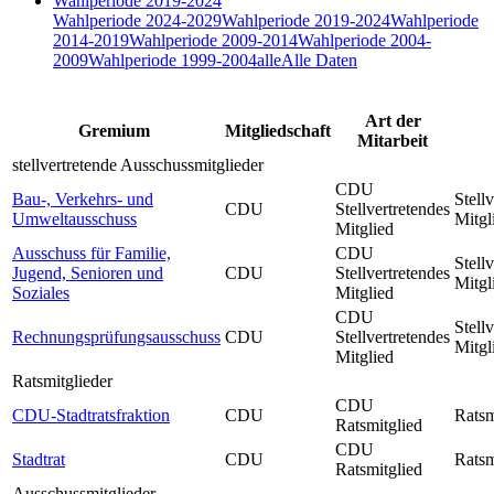
Wahlperiode 2019-2024
Wahlperiode 2024-2029
Wahlperiode 2019-2024
Wahlperiode
2014-2019
Wahlperiode 2009-2014
Wahlperiode 2004-
2009
Wahlperiode 1999-2004
alle
Alle Daten
Art der
Gremium
Mitgliedschaft
Mitarbeit
stellvertretende Ausschussmitglieder
CDU
Bau-, Verkehrs- und
Stell
CDU
Stellvertretendes
Umweltausschuss
Mitgl
Mitglied
Ausschuss für Familie,
CDU
Stell
Jugend, Senioren und
CDU
Stellvertretendes
Mitgl
Soziales
Mitglied
CDU
Stell
Rechnungsprüfungsausschuss
CDU
Stellvertretendes
Mitgl
Mitglied
Ratsmitglieder
CDU
CDU-Stadtratsfraktion
CDU
Ratsm
Ratsmitglied
CDU
Stadtrat
CDU
Ratsm
Ratsmitglied
Ausschussmitglieder