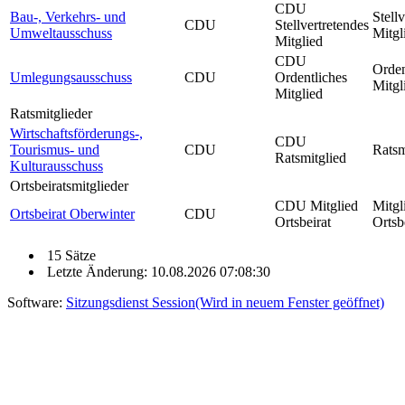
CDU
Bau-, Verkehrs- und
Stell
CDU
Stellvertretendes
Umweltausschuss
Mitgl
Mitglied
CDU
Orden
Umlegungsausschuss
CDU
Ordentliches
Mitgl
Mitglied
Ratsmitglieder
Wirtschaftsförderungs-,
CDU
Tourismus- und
CDU
Ratsm
Ratsmitglied
Kulturausschuss
Ortsbeiratsmitglieder
CDU Mitglied
Mitgl
Ortsbeirat Oberwinter
CDU
Ortsbeirat
Ortsb
15 Sätze
Letzte Änderung: 10.08.2026 07:08:30
Software:
Sitzungsdienst
Session
(Wird in neuem Fenster geöffnet)