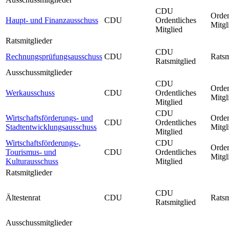
CDU
Orden
Haupt- und Finanzausschuss
CDU
Ordentliches
Mitgl
Mitglied
Ratsmitglieder
CDU
Rechnungsprüfungsausschuss
CDU
Ratsm
Ratsmitglied
Ausschussmitglieder
CDU
Orden
Werkausschuss
CDU
Ordentliches
Mitgl
Mitglied
CDU
Wirtschaftsförderungs- und
Orden
CDU
Ordentliches
Stadtentwicklungsausschuss
Mitgl
Mitglied
Wirtschaftsförderungs-,
CDU
Orden
Tourismus- und
CDU
Ordentliches
Mitgl
Kulturausschuss
Mitglied
Ratsmitglieder
CDU
Ältestenrat
CDU
Ratsm
Ratsmitglied
Ausschussmitglieder