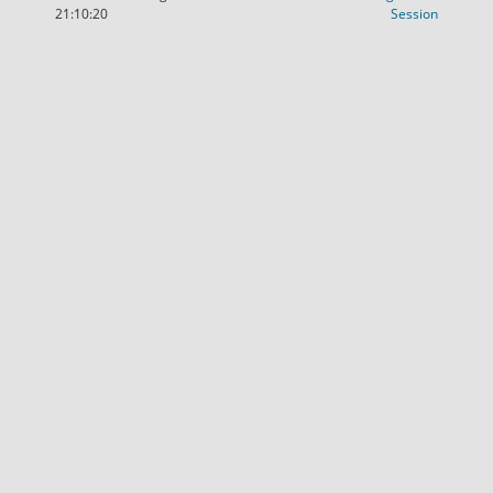
(Wird in
21:10:20
Session