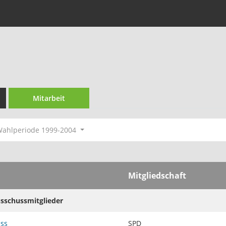
Mitarbeit
ahlperiode 1999-2004
Mitgliedschaft
usschussmitglieder
uss
SPD