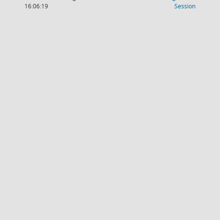
(Wird in
16:06:19
Session