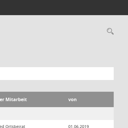
Rec
er Mitarbeit
von
ied Ortsbeirat
01.06.2019