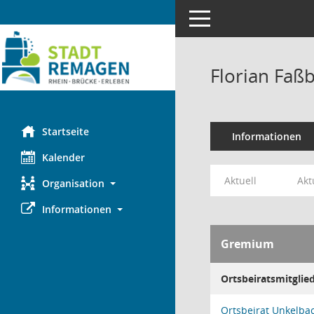
Toggle navigation
Florian Faß
Startseite
Informationen
Kalender
Aktuell
Akt
Organisation
Informationen
Gremium
Ortsbeiratsmitglie
Ortsbeirat Unkelba