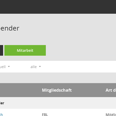
bender
Mitarbeit
uell
alle
Mitgliedschaft
Art d
der
ch
FBL
Mitgl