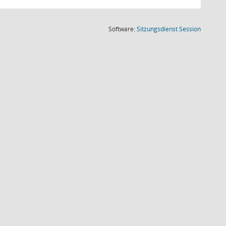
(Wird in
Software:
Sitzungsdienst
Session