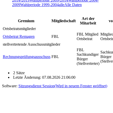
2014-2019
Wahlperiode 2009-2014
Wahlperiode 2004-
2009
Wahlperiode 1999-2004
alle
Alle Daten
Art der
Gremium
Mitgliedschaft
vo
Mitarbeit
Ortsbeiratsmitglieder
FBL Mitglied
Mitglie
Ortsbeirat Remagen
FBL
Ortsbeirat
Ortsbeir
stellvertretende Ausschussmitglieder
FBL
Sachku
Sachkundiger
Rechnungsprüfungsausschuss
FBL
Bürger
Bürger
(Stellve
(Stellvertreter)
2 Sätze
Letzte Änderung: 07.08.2026 21:06:00
Software:
Sitzungsdienst
Session
(Wird in neuem Fenster geöffnet)