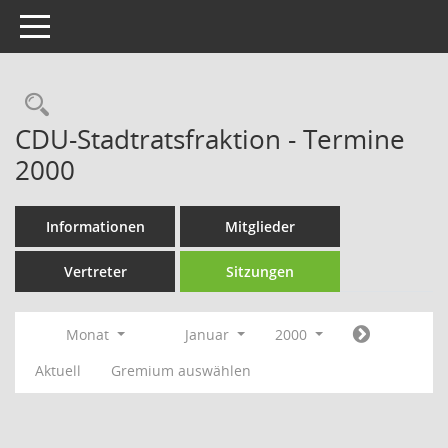
Toggle navigation
Rechercheauswahl
CDU-Stadtratsfraktion - Termine
2000
Informationen
Mitglieder
Vertreter
Sitzungen
Monat
Januar
2000
Aktuell
Gremium auswählen