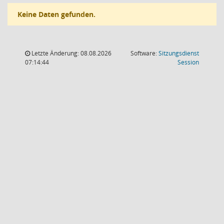
Keine Daten gefunden.
Letzte Änderung: 08.08.2026
Software:
Sitzungsdienst
(Wird in
07:14:44
Session