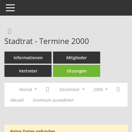
Toggle navigation
Rechercheauswahl
Stadtrat - Termine 2000
Informationen
Mitglieder
Vertreter
Sitzungen
Monat
Dezember
2000
Aktuell
Gremium auswählen
Keine Daten gefunden.