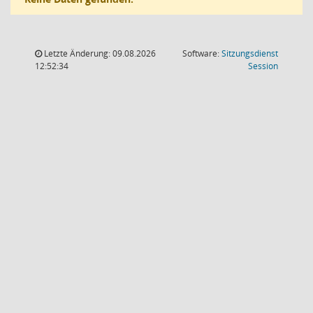
Letzte Änderung: 09.08.2026
Software:
Sitzungsdienst
(Wird in
12:52:34
Session