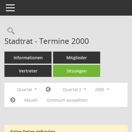
Toggle navigation
Rechercheauswahl
Stadtrat - Termine 2000
Informationen
Mitglieder
Vertreter
Sitzungen
Quartal
Quartal 2
2000
Aktuell
Gremium auswählen
Keine Daten gefunden.