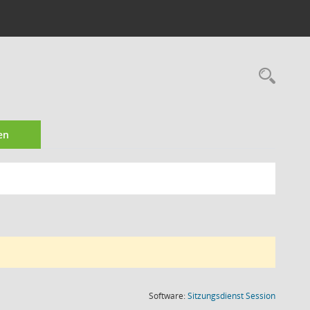
Rec
en
(Wird in
Software:
Sitzungsdienst
Session