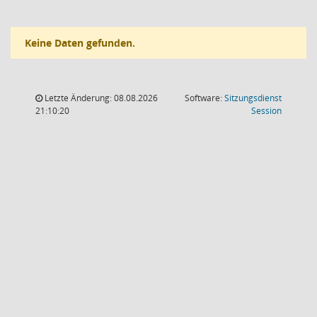
Keine Daten gefunden.
Letzte Änderung: 08.08.2026
Software:
Sitzungsdienst
(Wird in
21:10:20
Session