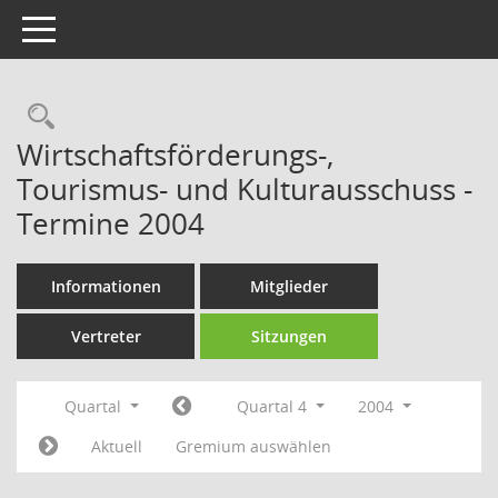
Toggle navigation
Rechercheauswahl
Wirtschaftsförderungs-,
Tourismus- und Kulturausschuss -
Termine 2004
Informationen
Mitglieder
Vertreter
Sitzungen
Quartal
Quartal 4
2004
Aktuell
Gremium auswählen