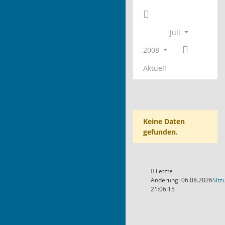
Juli
2008
Aktuell
Keine Daten
gefunden.
Letzte
Änderung: 06.08.2026
Sitz
21:06:15