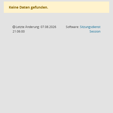
Keine Daten gefunden.
Letzte Änderung: 07.08.2026
Software:
Sitzungsdienst
(Wird in
21:06:00
Session