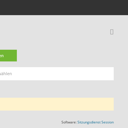
Rec
en
wählen
(Wird in
Software:
Sitzungsdienst
Session