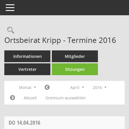
Toggle navigation
Rechercheauswahl
Ortsbeirat Kripp - Termine 2016
Informationen
Mitglieder
Vertreter
Sitzungen
Monat
April
2016
Aktuell
Gremium auswählen
DO
14.04.2016