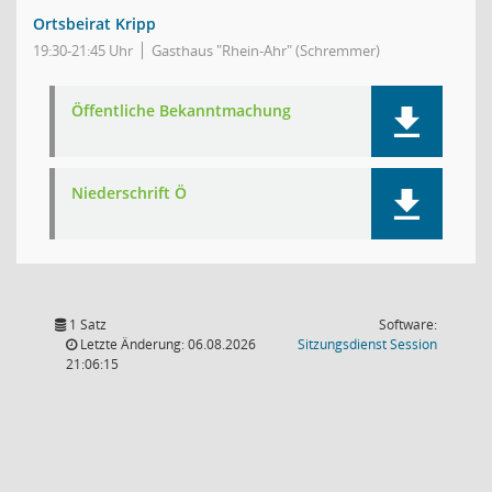
Ortsbeirat Kripp
19:30-21:45 Uhr
Gasthaus "Rhein-Ahr" (Schremmer)
Öffentliche Bekanntmachung
Niederschrift Ö
1 Satz
Software:
(Wird in
Letzte Änderung: 06.08.2026
Sitzungsdienst
Session
21:06:15