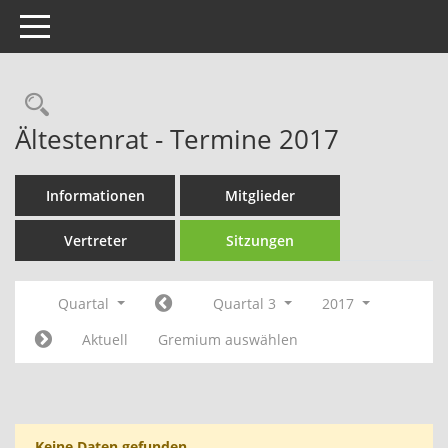
Toggle navigation
Rechercheauswahl
Ältestenrat - Termine 2017
Informationen
Mitglieder
Vertreter
Sitzungen
Quartal
Quartal 3
2017
Aktuell
Gremium auswählen
Keine Daten gefunden.