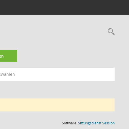
Rec
en
swählen
(Wird in
Software:
Sitzungsdienst
Session