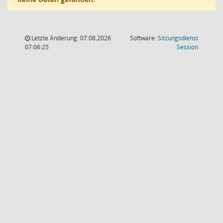
Letzte Änderung: 07.08.2026
Software:
Sitzungsdienst
(Wird in
07:06:25
Session