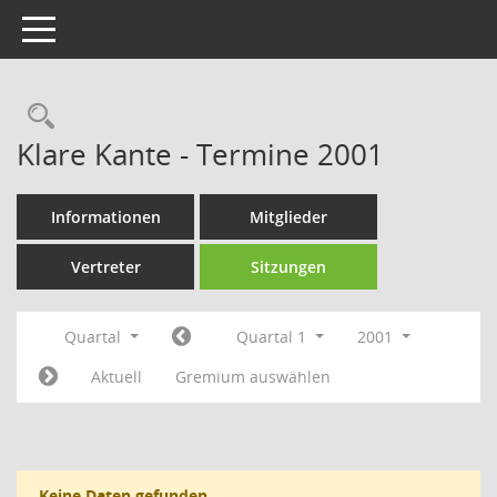
Toggle navigation
Rechercheauswahl
Klare Kante - Termine 2001
Informationen
Mitglieder
Vertreter
Sitzungen
Quartal
Quartal 1
2001
Aktuell
Gremium auswählen
Keine Daten gefunden.