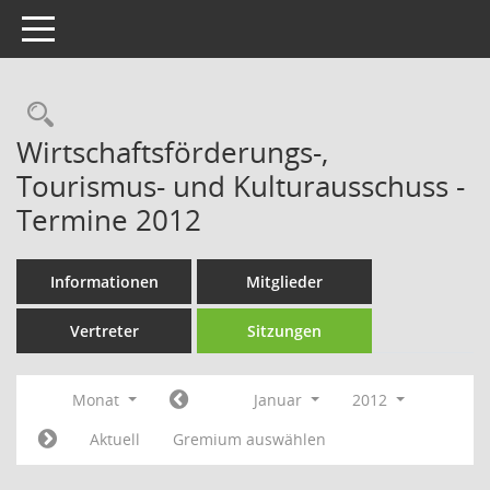
Toggle navigation
Rechercheauswahl
Wirtschaftsförderungs-,
Tourismus- und Kulturausschuss -
Termine 2012
Informationen
Mitglieder
Vertreter
Sitzungen
Monat
Januar
2012
Aktuell
Gremium auswählen