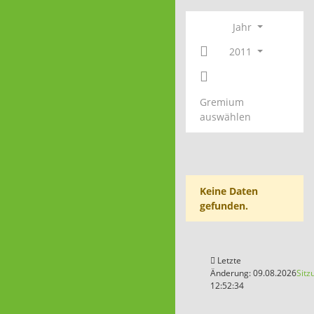
Jahr
2011
Gremium
auswählen
Keine Daten
gefunden.
Letzte
Änderung: 09.08.2026
Sitz
12:52:34