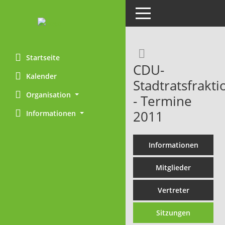
Toggle navigation
Rechercheaus
Startseite
CDU-
Kalender
Stadtratsfrakti
Organisation
- Termine
2011
Informationen
Informationen
Mitglieder
Vertreter
Sitzungen