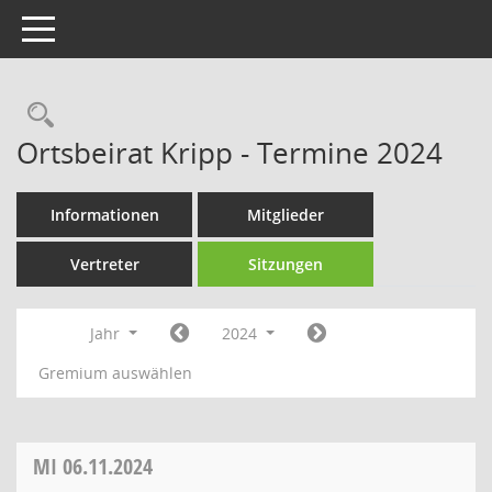
Toggle navigation
Rechercheauswahl
Ortsbeirat Kripp - Termine 2024
Informationen
Mitglieder
Vertreter
Sitzungen
Jahr
2024
Gremium auswählen
MI
06.11.2024