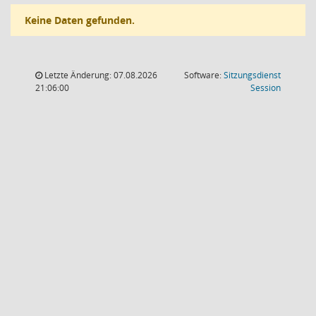
Keine Daten gefunden.
Letzte Änderung: 07.08.2026
Software:
Sitzungsdienst
(Wird in
21:06:00
Session