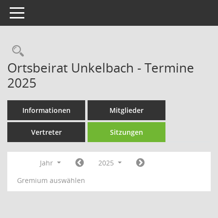
Toggle navigation
Rechercheauswahl
Ortsbeirat Unkelbach - Termine
2025
Informationen
Mitglieder
Vertreter
Sitzungen
Jahr
2025
Gremium auswählen