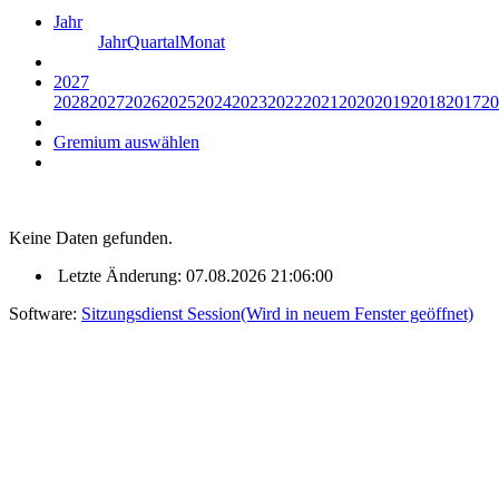
Jahr
Jahr
Quartal
Monat
2027
2028
2027
2026
2025
2024
2023
2022
2021
2020
2019
2018
2017
20
Gremium auswählen
Keine Daten gefunden.
Letzte Änderung: 07.08.2026 21:06:00
Software:
Sitzungsdienst
Session
(Wird in neuem Fenster geöffnet)