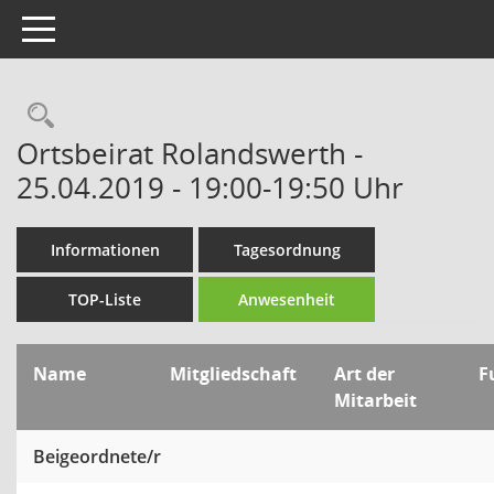
Toggle navigation
Rechercheauswahl
Ortsbeirat Rolandswerth -
25.04.2019 - 19:00-19:50 Uhr
Informationen
Tagesordnung
TOP-Liste
Anwesenheit
Name
Mitgliedschaft
Art der
F
Mitarbeit
Beigeordnete/r