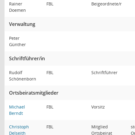
Rainer
FBL
Beigeordnete/r
Doemen
Verwaltung
Peter
Günther
Schriftführer/in
Rudolf
FBL
Schriftführer
Schönenborn
Ortsbeiratsmitglieder
Michael
FBL
Vorsitz
Berndt
Christoph
FBL
Mitglied
st
Delseith
Ortsbeirat
O