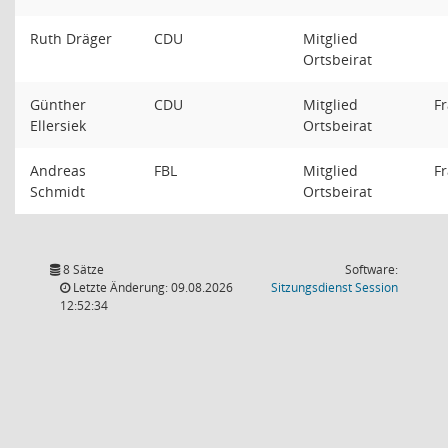
Ruth Dräger
CDU
Mitglied
Ortsbeirat
Günther
CDU
Mitglied
F
Ellersiek
Ortsbeirat
Andreas
FBL
Mitglied
F
Schmidt
Ortsbeirat
8 Sätze
Software:
(Wird in
Letzte Änderung: 09.08.2026
Sitzungsdienst
Session
12:52:34