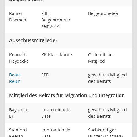
Rainer
FBL -
Beigeordnete/r
Doemen
Beigeordneter
seit 2014
Ausschussmitglieder
Kenneth
KK Klare Kante
Ordentliches
Heydecke
Mitglied
Beate
SPD
gewähltes Mitglied
Reich
des Beirats
Mitglied des Beirats für Migration und Integration
Bayramali
Internationale
gewähltes Mitglied
Er
Liste
des Beirats
Stanford
Internationale
Sachkundiger
Keelan
Liste
Bürger (Mitglied)