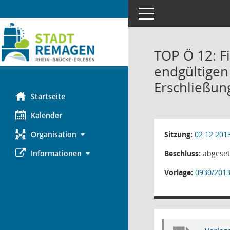
Toggle navigation
TOP Ö 12: F
endgültigen 
Erschließu
Startseite
Kalender
Sitzung:
02.12.201
Organisation
Beschluss:
abgeset
Informationen
Vorlage:
0930/201