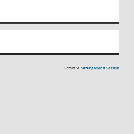
(Wird in
Software:
Sitzungsdienst
Session