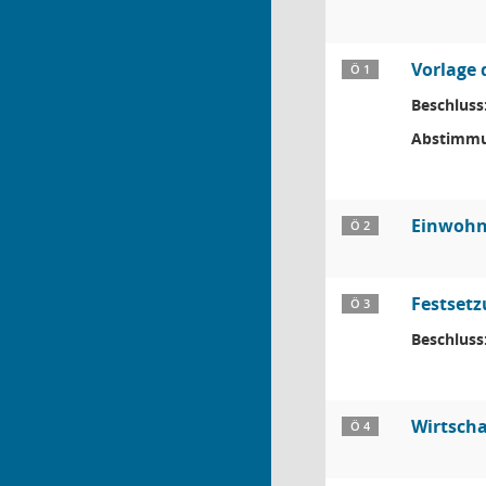
Vorlage 
Ö 1
Beschluss
Abstimmu
Einwohn
Ö 2
Festsetz
Ö 3
Beschluss
Wirtscha
Ö 4