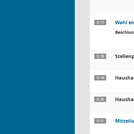
Wahl ei
Ö 17
Beschlus
Stellenp
Ö 18
Haushal
Ö 19
Haushal
Ö 20
Mitteil
Ö 21