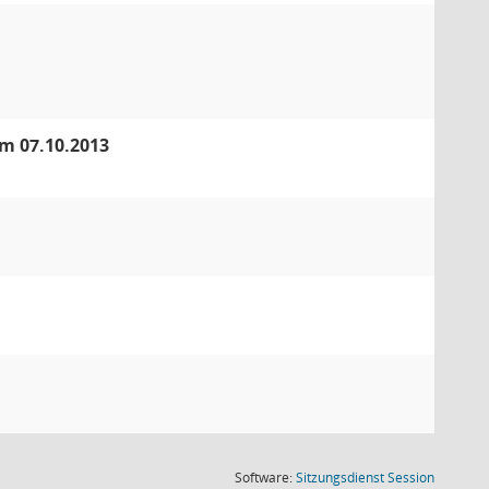
om 07.10.2013
(Wird in
Software:
Sitzungsdienst
Session