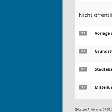
Nicht öffentli
Vorlage 
N 1
Grundst
N 2
Städteb
N 3
Mitteil
N 4
Letzte Änderung: 07.08.