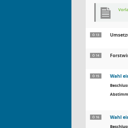
Vorl
Umsetzu
Ö 13
Forstwi
Ö 14
Wahl ei
Ö 15
Beschlus
Abstimm
Wahl ei
Ö 16
Beschlus