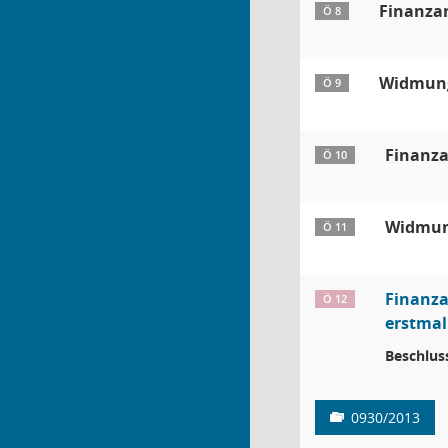
Finanza
Ö 8
Widmung
Ö 9
Finanza
Ö 10
Widmun
Ö 11
Finanza
Ö 12
erstmal
Beschlus
0930/2013