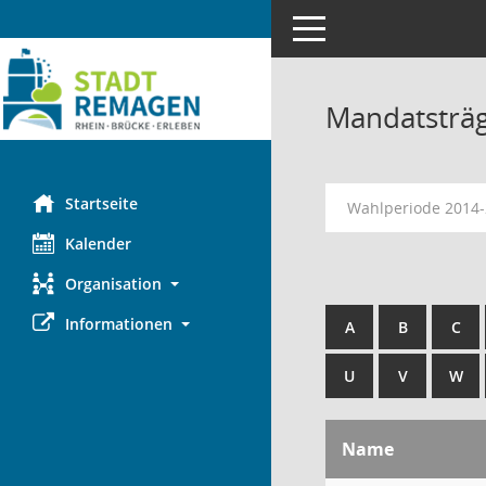
Toggle navigation
Mandatsträ
Startseite
Wahlperiode 2014
Kalender
Organisation
Informationen
A
B
C
U
V
W
Name