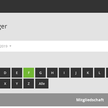
ger
-2019
D
E
F
G
H
I
J
K
L
X
Y
Z
Alle
Mitgliedschaft