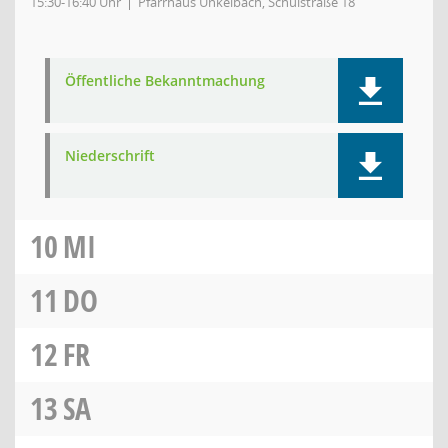
15:30-16:40 Uhr
Pfarrhaus Unkelbach, Schulstraße 18
Öffentliche Bekanntmachung
Niederschrift
10
MI
11
DO
12
FR
13
SA