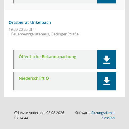
Ortsbeirat Unkelbach
19:30-20:25 Uhr
Feuerwehrgerätehaus, Oedinger Straße
Öffentliche Bekanntmachung
Niederschrift Ö
Letzte Änderung: 08.08.2026
Software:
Sitzungsdienst
(Wird in
07:14:44
Session