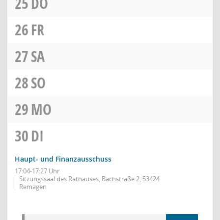
25
DO
26
FR
27
SA
28
SO
29
MO
30
DI
Haupt- und Finanzausschuss
17:04-17:27 Uhr
Sitzungssaal des Rathauses, Bachstraße 2, 53424
Remagen