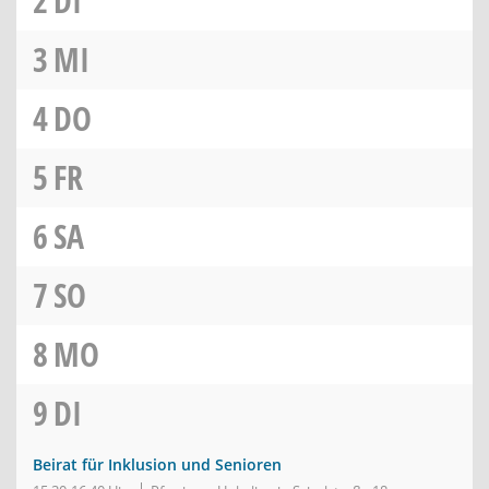
2
DI
3
MI
4
DO
5
FR
6
SA
7
SO
8
MO
9
DI
Beirat für Inklusion und Senioren