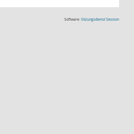
(Wird in
Software:
Sitzungsdienst
Session