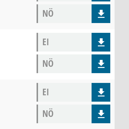
NÖ
EI
NÖ
EI
NÖ