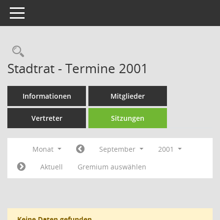
Toggle navigation
Rechercheauswahl
Stadtrat - Termine 2001
Informationen
Mitglieder
Vertreter
Sitzungen
Monat
September
2001
Aktuell
Gremium auswählen
Keine Daten gefunden.