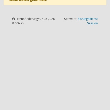
Letzte Änderung: 07.08.2026
Software:
Sitzungsdienst
(Wird in
07:06:25
Session