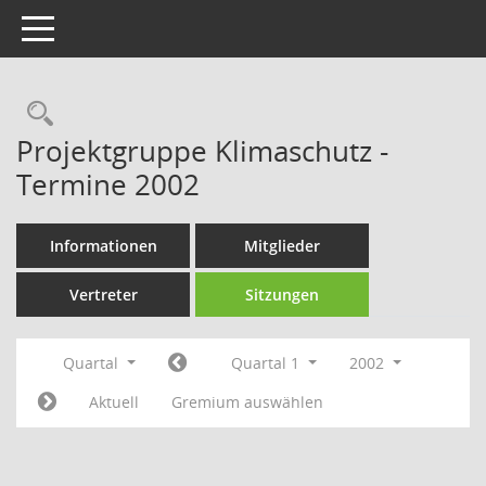
Toggle navigation
Rechercheauswahl
Projektgruppe Klimaschutz -
Termine 2002
Informationen
Mitglieder
Vertreter
Sitzungen
Quartal
Quartal 1
2002
Aktuell
Gremium auswählen