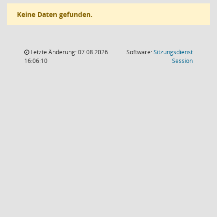
Keine Daten gefunden.
Letzte Änderung: 07.08.2026
Software:
Sitzungsdienst
(Wird in
16:06:10
Session