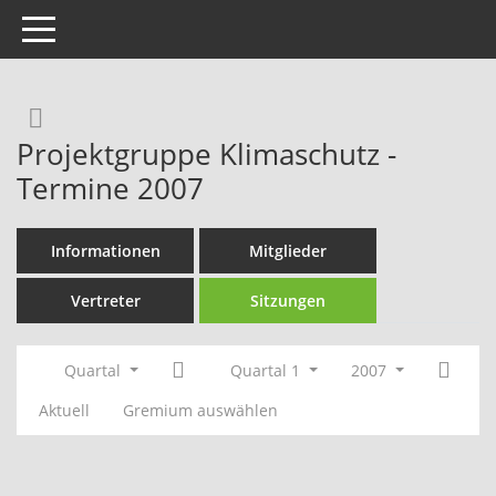
Toggle navigation
Rechercheauswahl
Projektgruppe Klimaschutz -
Termine 2007
Informationen
Mitglieder
Vertreter
Sitzungen
Quartal
Quartal 1
2007
Aktuell
Gremium auswählen