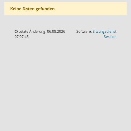
Keine Daten gefunden.
Letzte Änderung: 06.08.2026
Software:
Sitzungsdienst
(Wird in
07:07:45
Session