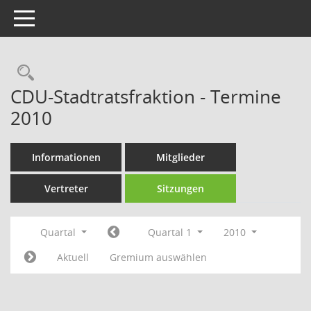
Toggle navigation
Rechercheauswahl
CDU-Stadtratsfraktion - Termine
2010
Informationen
Mitglieder
Vertreter
Sitzungen
Quartal
Quartal 1
2010
Aktuell
Gremium auswählen