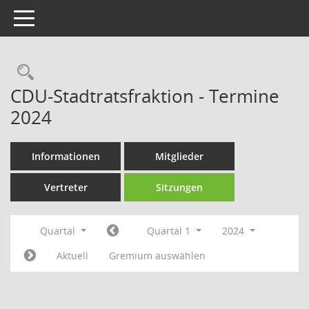
Toggle navigation
Rechercheauswahl
CDU-Stadtratsfraktion - Termine
2024
Informationen
Mitglieder
Vertreter
Sitzungen
Quartal
Quartal 1
2024
Aktuell
Gremium auswählen