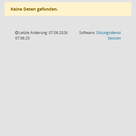
Keine Daten gefunden.
Letzte Änderung: 07.08.2026
Software:
Sitzungsdienst
(Wird in
07:06:25
Session