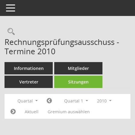
Toggle navigation
Rechercheauswahl
Rechnungsprüfungsausschuss -
Termine 2010
Informationen
Mitglieder
Vertreter
Sitzungen
Quartal
Quartal 1
2010
Aktuell
Gremium auswählen