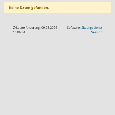
Keine Daten gefunden.
Letzte Änderung: 09.08.2026
Software:
Sitzungsdienst
(Wird in
16:06:34
Session