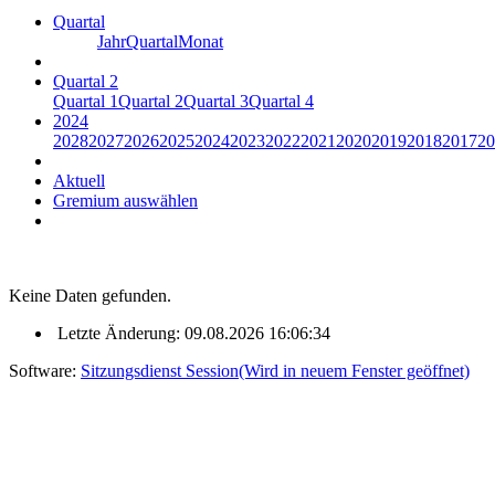
Quartal
Jahr
Quartal
Monat
Quartal 2
Quartal 1
Quartal 2
Quartal 3
Quartal 4
2024
2028
2027
2026
2025
2024
2023
2022
2021
2020
2019
2018
2017
20
Aktuell
Gremium auswählen
Keine Daten gefunden.
Letzte Änderung: 09.08.2026 16:06:34
Software:
Sitzungsdienst
Session
(Wird in neuem Fenster geöffnet)