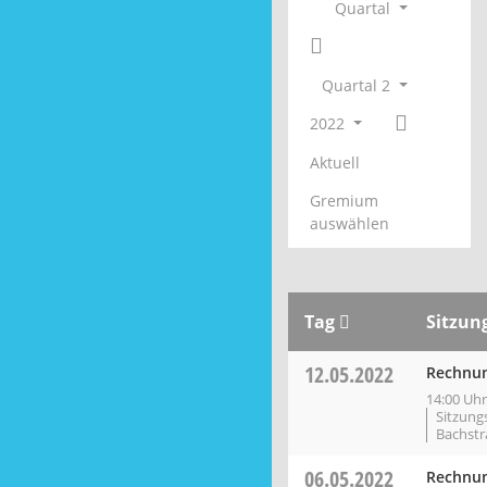
Quartal
Quartal 2
2022
Aktuell
Gremium
auswählen
Tag
Sitzun
12.05.2022
Rechnun
14:00 Uhr
Sitzung
Bachstr
06.05.2022
Rechnun