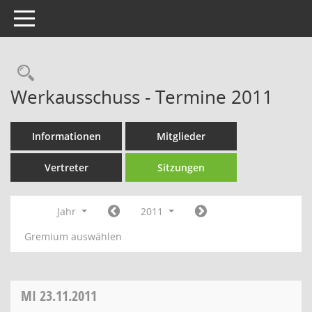
Toggle navigation
Rechercheauswahl
Werkausschuss - Termine 2011
Informationen
Mitglieder
Vertreter
Sitzungen
Jahr
2011
Gremium auswählen
MI
23.11.2011