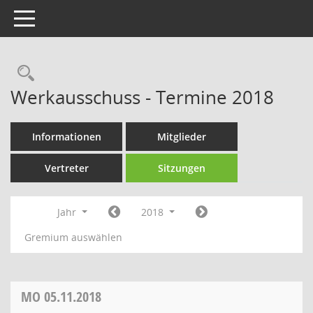
Toggle navigation
Rechercheauswahl
Werkausschuss - Termine 2018
Informationen
Mitglieder
Vertreter
Sitzungen
Jahr
2018
Gremium auswählen
MO
05.11.2018