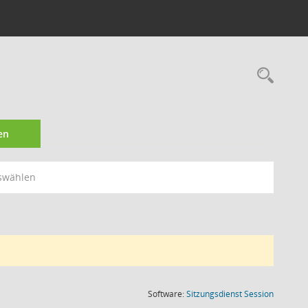
Rec
en
swählen
(Wird in
Software:
Sitzungsdienst
Session