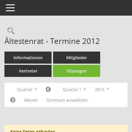
Toggle navigation
Rechercheauswahl
Ältestenrat - Termine 2012
Informationen
Mitglieder
Vertreter
Sitzungen
Quartal
Quartal 1
2012
Aktuell
Gremium auswählen
Keine Daten gefunden.