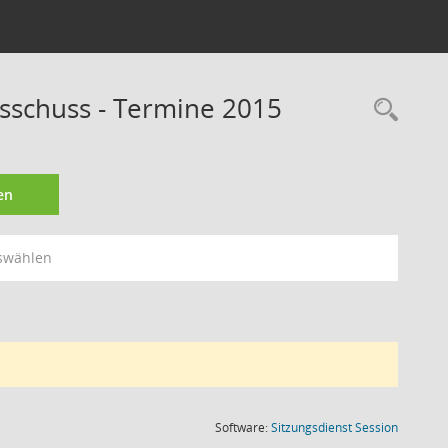
usschuss - Termine 2015
Rec
en
swählen
(Wird in
Software:
Sitzungsdienst
Session