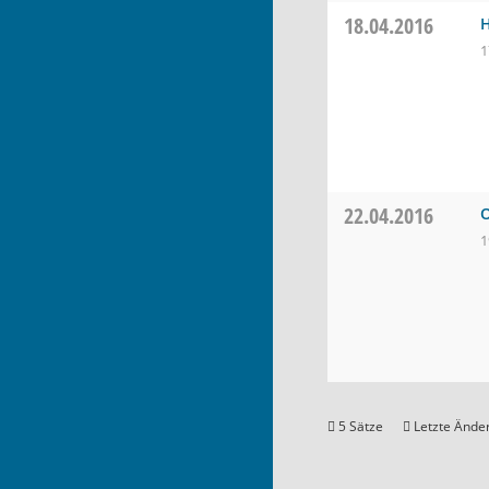
18.04.2016
H
1
22.04.2016
O
1
5 Sätze
Letzte Änder