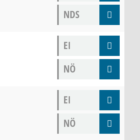
NDS
EI
NÖ
EI
NÖ