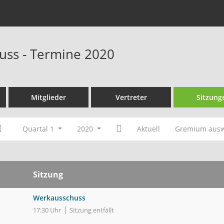
uss - Termine 2020
Mitglieder
Vertreter
Sitzung
Quartal 1
2020
Aktuell
Gremium aus
Sitzung
Werkausschuss
17:30 Uhr
Sitzung entfällt