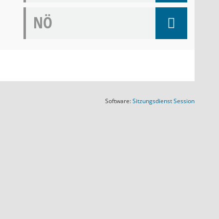
NÖ
(Wird in
Software:
Sitzungsdienst
Session