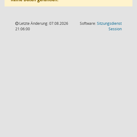
Letzte Änderung: 07.08.2026
Software:
Sitzungsdienst
(Wird in
21:06:00
Session