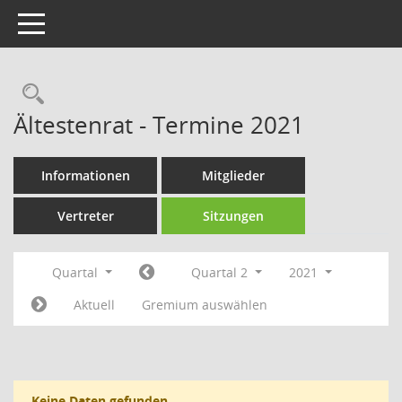
Toggle navigation
Rechercheauswahl
Ältestenrat - Termine 2021
Informationen
Mitglieder
Vertreter
Sitzungen
Quartal
Quartal 2
2021
Aktuell
Gremium auswählen
Keine Daten gefunden.