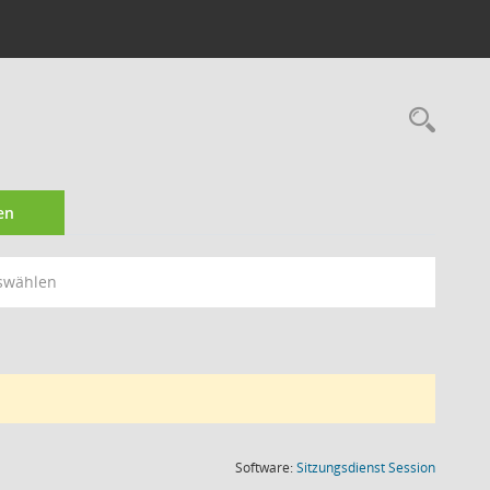
Rec
en
swählen
(Wird in
Software:
Sitzungsdienst
Session