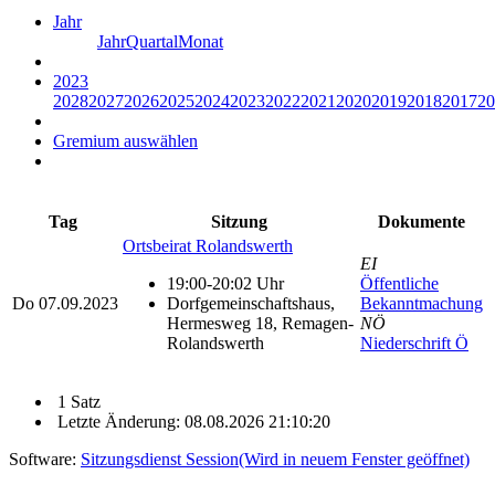
Jahr
Jahr
Quartal
Monat
2023
2028
2027
2026
2025
2024
2023
2022
2021
2020
2019
2018
2017
20
Gremium auswählen
Tag
Sitzung
Dokumente
Ortsbeirat Rolandswerth
EI
19:00-20:02 Uhr
Öffentliche
Do
07.09.2023
Dorfgemeinschaftshaus,
Bekanntmachung
Hermesweg 18, Remagen-
NÖ
Rolandswerth
Niederschrift Ö
1 Satz
Letzte Änderung: 08.08.2026 21:10:20
Software:
Sitzungsdienst
Session
(Wird in neuem Fenster geöffnet)