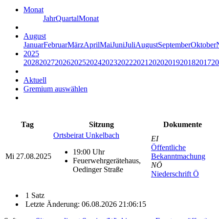
Monat
Jahr
Quartal
Monat
August
Januar
Februar
März
April
Mai
Juni
Juli
August
September
Oktober
2025
2028
2027
2026
2025
2024
2023
2022
2021
2020
2019
2018
2017
20
Aktuell
Gremium auswählen
Tag
Sitzung
Dokumente
Ortsbeirat Unkelbach
EI
Öffentliche
19:00 Uhr
Mi
27.08.2025
Bekanntmachung
Feuerwehrgerätehaus,
NÖ
Oedinger Straße
Niederschrift Ö
1 Satz
Letzte Änderung: 06.08.2026 21:06:15