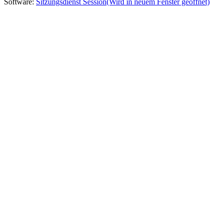
Software:
Sitzungsdienst
Session
(Wird in neuem Fenster geöffnet)